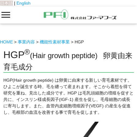
日本語
|
English
HOME
事業内容
機能性素材事業
HGP
®
HGP
(Hair growth peptide)
卵黄由来
育毛成分
HGP(Hair growth peptide) は卵黄に由来する新しい育毛素材です。
ひよこが誕生する時、毛を纏って産まれます。そこから着想を得て
研究を重ね、見出した成分です。HGP は毛乳頭細胞の増殖を促すと
共に、インスリン様成長因子(IGF-1) 産生を促し、毛母細胞の成長
に寄与します。また、血管内皮細胞増殖因子(VEGF) の産生を促進
し、毛根部の血流を改善する事で育毛を促します。