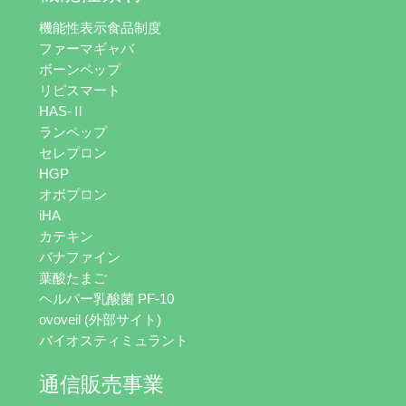
機能性表示食品制度
ファーマギャバ
ボーンペップ
リピスマート
HAS-Ⅱ
ランペップ
セレプロン
HGP
オボプロン
iHA
カテキン
バナファイン
葉酸たまご
ヘルパー乳酸菌 PF-10
ovoveil (外部サイト)
バイオスティミュラント
通信販売事業