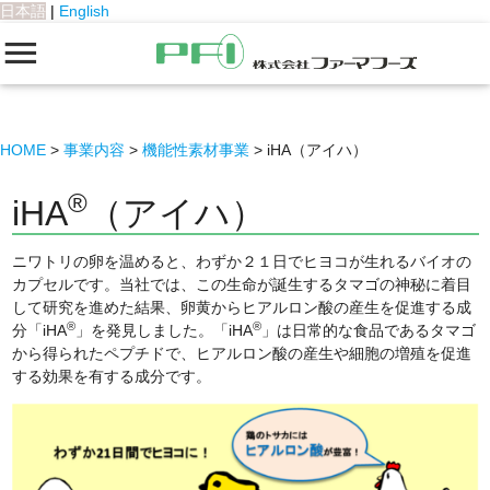
日本語
|
English
HOME
事業内容
機能性素材事業
iHA（アイハ）
®
iHA
（アイハ）
ニワトリの卵を温めると、わずか２１日でヒヨコが生れるバイオの
カプセルです。当社では、この生命が誕生するタマゴの神秘に着目
して研究を進めた結果、卵黄からヒアルロン酸の産生を促進する成
®
®
分「iHA
」を発見しました。「iHA
」は日常的な食品であるタマゴ
から得られたペプチドで、ヒアルロン酸の産生や細胞の増殖を促進
する効果を有する成分です。