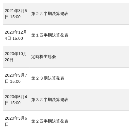
2021年3月5
第２四半期決算発表
日 15:00
2020年12月
第１四半期決算発表
4日 15:00
2020年10月
定時株主総会
20日
2020年9月7
第２３期決算発表
日 15:00
2020年6月4
第３四半期決算発表
日 15:00
2020年3月6
第２四半期決算発表
日