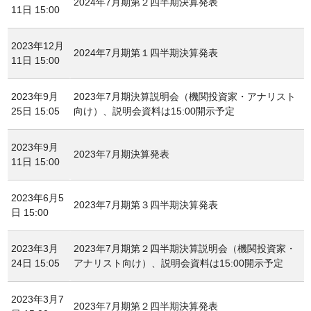
2024年7月期第２四半期決算発表
11日 15:00
2023年12月
2024年7月期第１四半期決算発表
11日 15:00
2023年9月
2023年7月期決算説明会（機関投資家・アナリスト
25日 15:05
向け）、説明会資料は15:00開示予定
2023年9月
2023年7月期決算発表
11日 15:00
2023年6月5
2023年7月期第３四半期決算発表
日 15:00
2023年3月
2023年7月期第２四半期決算説明会（機関投資家・
24日 15:05
アナリスト向け）、説明会資料は15:00開示予定
2023年3月7
2023年7月期第２四半期決算発表