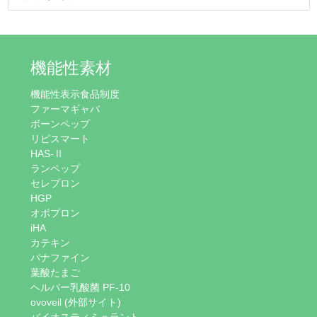
機能性素材
機能性表示食品制度
ファーマギャバ
ボーンペップ
リピスマート
HAS-Ⅱ
ランペップ
セレプロン
HGP
オボプロン
iHA
カテキン
バナファイン
葉酸たまご
ヘルパー乳酸菌 PF-10
ovoveil (外部サイト)