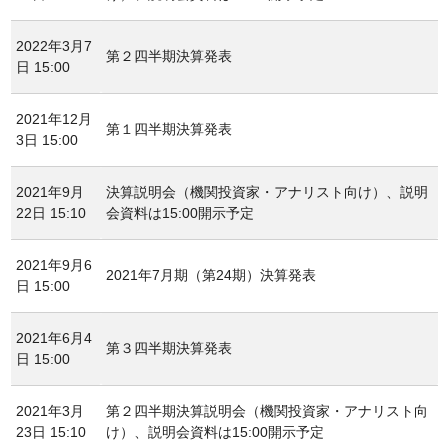
2022年3月7
第２四半期決算発表
日 15:00
2021年12月
第１四半期決算発表
3日 15:00
2021年9月
決算説明会（機関投資家・アナリスト向け）、説明
22日 15:10
会資料は15:00開示予定
2021年9月6
2021年7月期（第24期）決算発表
日 15:00
2021年6月4
第３四半期決算発表
日 15:00
2021年3月
第２四半期決算説明会（機関投資家・アナリスト向
23日 15:10
け）、説明会資料は15:00開示予定