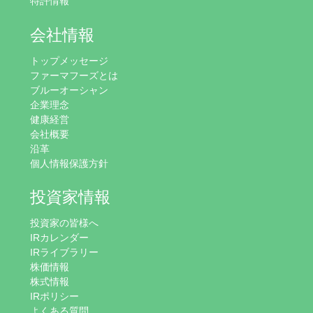
特許情報
会社情報
トップメッセージ
ファーマフーズとは
ブルーオーシャン
企業理念
健康経営
会社概要
沿革
個人情報保護方針
投資家情報
投資家の皆様へ
IRカレンダー
IRライブラリー
株価情報
株式情報
IRポリシー
よくある質問