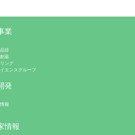
事業
e
発品目
ド創薬
ナリング
サイエンスグループ
開発
表
載情報
報
家情報