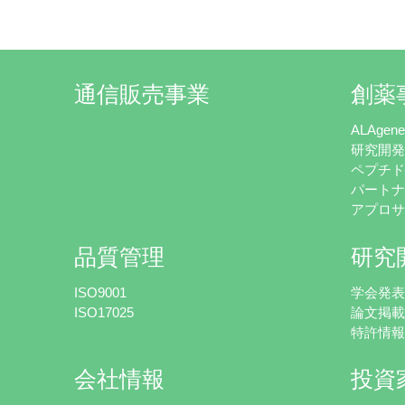
通信販売事業
創薬
ALAgen
研究開
ペプチ
パート
アプロ
品質管理
研究
ISO9001
学会発
ISO17025
論文掲
特許情
会社情報
投資