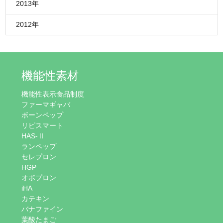
2013年
2012年
機能性素材
機能性表示食品制度
ファーマギャバ
ボーンペップ
リピスマート
HAS-Ⅱ
ランペップ
セレプロン
HGP
オボプロン
iHA
カテキン
バナファイン
葉酸たまご